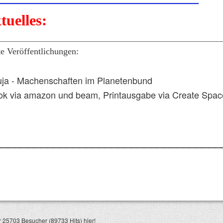
tuelles:
________________________________________________________
te Veröffentlichungen:
ja - Machenschaften im Planetenbund
k via amazon und beam, Printausgabe via Create Spac
___________________________________
 25703 Besucher (89733 Hits) hier!