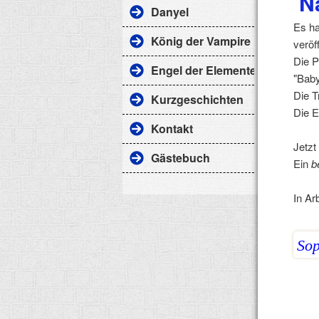
Na
Danyel
Es ha
König der Vampire
veröf
Die P
Engel der Elemente
"Bab
Die T
Kurzgeschichten
Die E
Kontakt
Jetzt
Gästebuch
Ein
b
In Ar
Sop
__