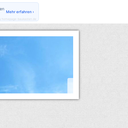
den
Mehr erfahren ›
y homepage-baukasten.de