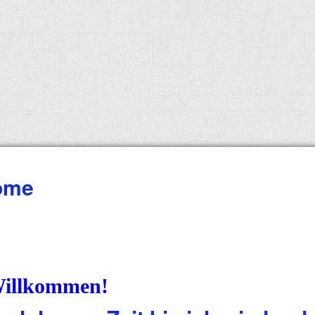
ome
illkommen!