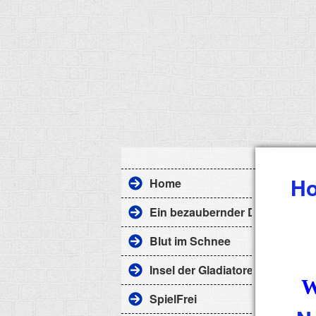
H
Home
Ein bezaubernder Dschinn
Blut im Schnee
Insel der Gladiatoren
W
SpielFrei