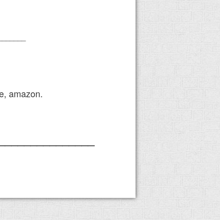
_______
e, amazon.
_______________